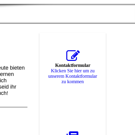
Kontaktformular
ute bieten
Klicken Sie hier um zu
dernen
unserem Kon­takt­for­mu­lar
ich
zu kommen
eid ihr
uch!